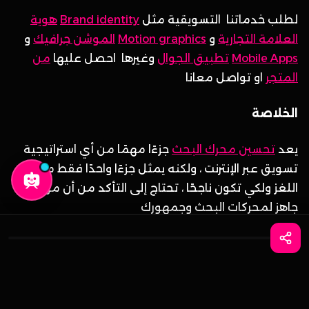
لطلب خدماتنا التسويقية مثل
Brand identity
هوية
العلامة التجارية
و
Motion graphics
الموشن جرافيك
و
Mobile Apps
تطبيق الجوال
وغيرها احصل عليها
من
المتجر
او تواصل معانا
الخلاصة
يعد
تحسين محرك البحث
جزءًا مهمًا من أي استراتيجية
تسويق عبر الإنترنت ، ولكنه يمثل جزءًا واحدًا فقط من
اللغز ولكي تكون ناجحًا ، تحتاج إلى التأكد من أن موقعك
جاهز لمحركات البحث وجمهورك
واتساب
احجز الآن