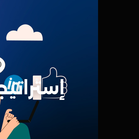
إستراتيج