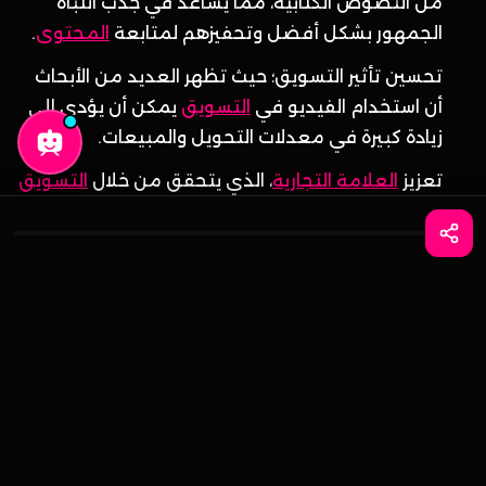
من النصوص الكتابية، مما يساعد في جذب انتباه
الجمهور بشكل أفضل وتحفيزهم لمتابعة
المحتوى
.
تحسين تأثير التسويق؛ حيث تظهر العديد من الأبحاث
أن استخدام الفيديو في
التسويق
يمكن أن يؤدي إلى
زيادة كبيرة في معدلات التحويل والمبيعات.
تعزيز
العلامة التجارية
، الذي يتحقق من خلال
التسويق
بالفيديو، حيث يسهم في بناء هوية قوية للشركة أو
واتساب
احجز الآن
المنتج.
الفيديو يسهم في تحسين فهم المحتوى، حيث يمكن
للمشاهدين فهم الأفكار بشكل أفضل من خلال
العناصر المرئية والصوت.
تحظى محتويات الفيديو بشعبية كبيرة في نتائج
محركات البحث
، وبالتالي، يمكن للتسويق بالفيديو أن
يساهم في تحسين تصنيف موقعك وجذب المزيد
من الزوار.