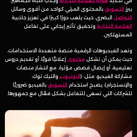
في تحديد
هوية العلامة التجارية
وجذب انتباه الجماهير.
يبرز
التسويق
بالمحتوى المرئي كواحد من أقوى وسائل
التواصل
البصري، حيث يلعب دورًا كبيرًا في تعزيز جاذبية
العلامة التجارية
وتحقيق تأثير إيجابي على تفاعل
المستهلكين.
وتعد الفيديوهات الرقمية منصة متعددة الاستخدامات،
حيث يمكن أن تشكل
محتوى
إعلانيًّا قويًّا، أو تقديم دروس
تعليمية، أو إيصال قصص مؤثرة. مع انتشار منصات
مشاركة الفيديو، مثل: (
اليوتيوب
، والتيك توك،
والإنستجرام)، يصبح استخدام
التسويق
بالفيديو ضروريًّا
للشركات التي تسعى للتفاعل بشكل فعّال مع جمهورها.