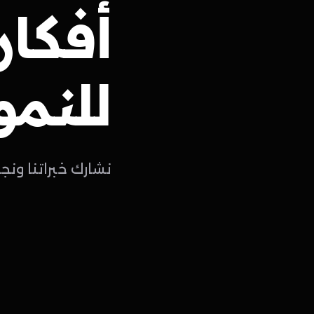
أفكار
للنمو
نشارك خبراتنا ونج