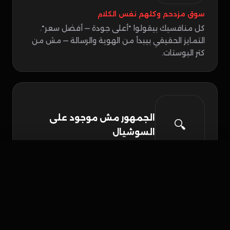
سوق مزدحم وكلهم نفس الكلام
كل منافسيك بيقولوا "أعلى جودة — أفضل سعر".
التمايز الحقيقي بيبدأ من الهوية والرسالة — مش من
كتر البوستات.
الجمهور مش موجود على
🔍
السوشيال
واتساب
احجز الآن
صانع القرار مش بيقضي وقته على فيسبوك
محتاج توصل ليه في مكانه — البحث، لينكد إن، وقنوات
التواصل المباشر. مش بوستات عادية.