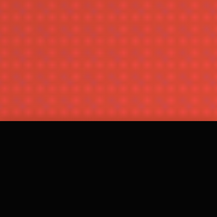
واتساب
احجز الآن
03