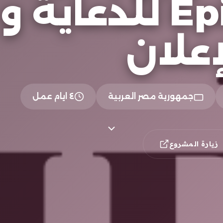
لشركة Epic للدعاية و
إعلان
جمهورية مصر العربية
٤ ايام عمل
زيارة المشروع