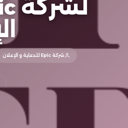
ال
شركة Epic للدعاية و الإعلان