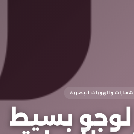
عارات والهويات البصرية
وجو بسيط