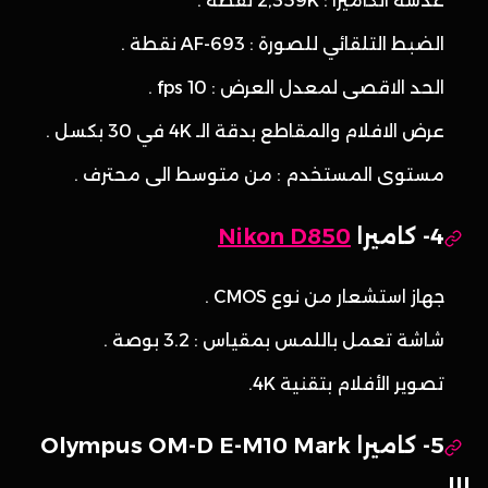
عدسة الكاميرا : 2,359K نقطة .
الضبط التلقائي للصورة : 693-AF نقطة .
الحد الاقصى لمعدل العرض : 10 fps .
عرض الافلام والمقاطع بدقة الـ 4K في 30 بكسل .
مستوى المستخدم : من متوسط الى محترف .
4- كاميرا
Nikon D850
جهاز استشعار من نوع CMOS .
شاشة تعمل باللمس بمقياس : 3.2 بوصة .
تصوير الأفلام بتقنية 4K.
5- كاميرا Olympus OM-D E-M10 Mark
III