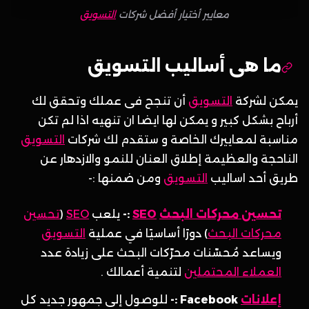
معايير أختيار أفضل شركات
التسويق
ما هى أساليب التسويق
يمكن لشركة
التسويق
أن تنجح فى عملك وتحقق لك
أرباح بشكل كبير و يمكن لها ايضا ان تنهيه اذا لم تكن
مناسبة لمعاييرك الخاصة و ستقدم لك شركات
التسويق
الناحجة والعظيمة إطلاق العنان للنمو والازدهار عن
طريق أحد اساليب
التسويق
ومن ضمنها :-
تحسين محركات البحث
SEO
:-
يلعب
SEO
(
تحسين
محركات البحث
) دورًا أساسيًا في عملية
التسويق
ويساعد مُحسّنات محرّكات البحث على زيادة عدد
العملاء المحتملين
لتنمية أعمالك .
إعلانات
Facebook :-
للوصول إلى جمهور جديد كل