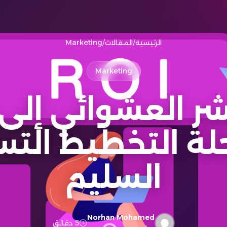
الرئيسية
/
المقالات
/
Marketing
Marketing
شر العشوائي إلى
: رحلة التخطيط ال
السليم
Norhan Mohamed
5 دقائق