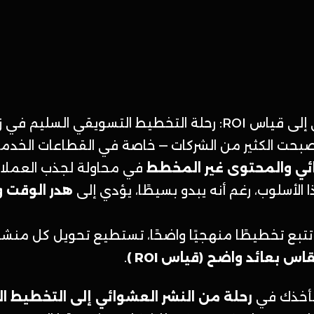
من النشر العشوائي إلى قياس ROI: رحلة التخطيط التسويقي ا
صبحت الكثير من الشركات — خاصة في القطاعات الخدم
ئي والمحتوى غير المخطط
في محاولة لجذب العملاء أ
 الأسلوب، رغم أنه يبدو بسيطًا، يؤدي إلى
هدر الوقت وا
 تتبع تخطيطًا منهجيًا واضحًا، تستطيع تحويل كل منشو
س بعائد واضح (قياس ROI )
.
نأخذك في
رحلة من النشر العشوائي إلى التخطيط ال