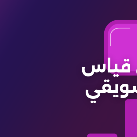
 قياس
تسويقي