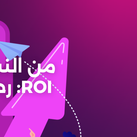
من الن
ROI