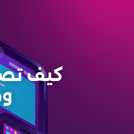
كيف تص
وم