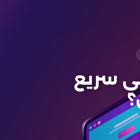
 سريع
؟